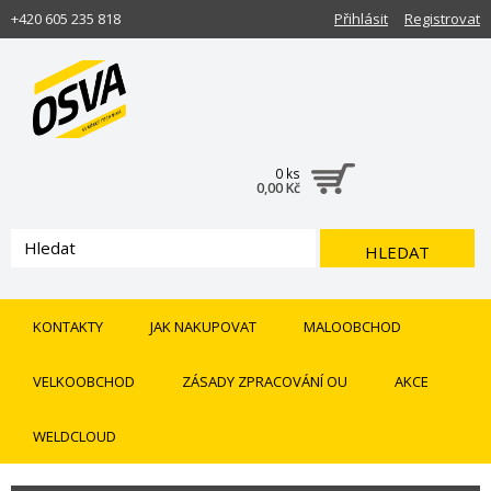
+420 605 235 818
Přihlásit
Registrovat
0 ks
0,00 Kč
HLEDAT
KONTAKTY
JAK NAKUPOVAT
MALOOBCHOD
VELKOOBCHOD
ZÁSADY ZPRACOVÁNÍ OU
AKCE
WELDCLOUD