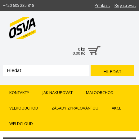
+420 605 235 818
Přihlásit
Registrovat
0 ks
0,00 Kč
HLEDAT
KONTAKTY
JAK NAKUPOVAT
MALOOBCHOD
VELKOOBCHOD
ZÁSADY ZPRACOVÁNÍ OU
AKCE
WELDCLOUD