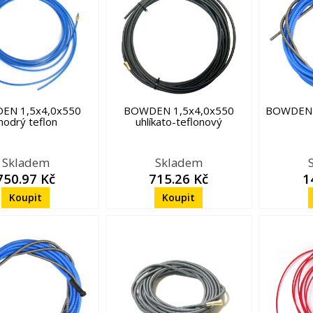
EN 1,5x4,0x550
BOWDEN 1,5x4,0x550
BOWDEN 1
odrý teflon
uhlíkato-teflonový
Skladem
Skladem
750.97 Kč
715.26 Kč
1