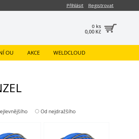
Přihlásit
Registrovat
0 ks
0,00 Kč
NÍ OU
AKCE
WELDCLOUD
NZEL
ejlevnějšího
Od nejdražšího