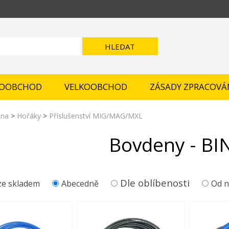
HLEDAT
OOBCHOD
VELKOOBCHOD
ZÁSADY ZPRACOVÁ
ana
>
Hořáky
>
Příslušenství MIG/MAG/MXL
Bovdeny - BI
Dle oblíbenosti
e skladem
Abecedně
Od n