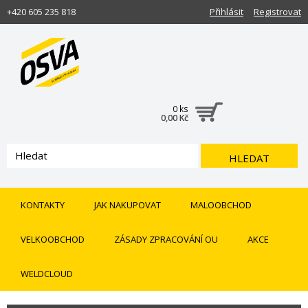
+420 605 235 818
Přihlásit
Registrovat
0 ks
0,00 Kč
HLEDAT
KONTAKTY
JAK NAKUPOVAT
MALOOBCHOD
VELKOOBCHOD
ZÁSADY ZPRACOVÁNÍ OU
AKCE
WELDCLOUD