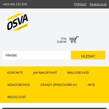
+420 605 235 818
Přihlásit
Registrovat
0 ks
0,00 Kč
HLEDAT
KONTAKTY
JAK NAKUPOVAT
MALOOBCHOD
VELKOOBCHOD
ZÁSADY ZPRACOVÁNÍ OU
AKCE
WELDCLOUD