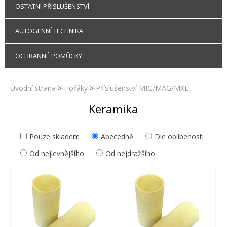
OSTATNÍ PŘÍSLUŠENSTVÍ
AUTOGENNÍ TECHNIKA
OCHRANNÉ POMŮCKY
Úvodní strana
>
Hořáky
>
Příslušenství MIG/MAG/MXL
Keramika
Pouze skladem
Abecedně
Dle oblíbenosti
Od nejlevnějšího
Od nejdražšího