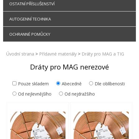
OSTATNÍ PŘÍSLUŠENSTVÍ
AUTOGENNÍ TECHNIKA
OCHRANNÉ POMŮCKY
Úvodní strana
>
Přídavné materiály
>
Dráty pro MAG a TIG
Dráty pro MAG nerezové
Pouze skladem
Abecedně
Dle oblíbenosti
Od nejlevnějšího
Od nejdražšího