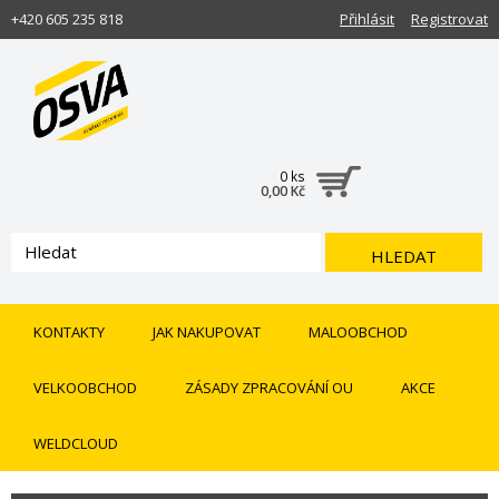
+420 605 235 818
Přihlásit
Registrovat
0 ks
0,00 Kč
HLEDAT
KONTAKTY
JAK NAKUPOVAT
MALOOBCHOD
VELKOOBCHOD
ZÁSADY ZPRACOVÁNÍ OU
AKCE
WELDCLOUD