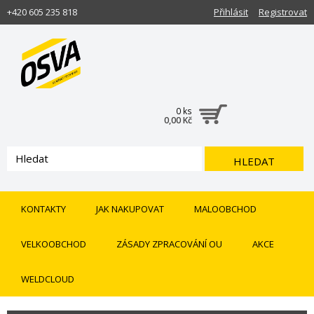
+420 605 235 818
Přihlásit
Registrovat
0 ks
0,00 Kč
HLEDAT
KONTAKTY
JAK NAKUPOVAT
MALOOBCHOD
VELKOOBCHOD
ZÁSADY ZPRACOVÁNÍ OU
AKCE
WELDCLOUD