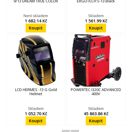
9/13 DREAM TRUE COLOR
ERGOTECH 5-13 Black
Není skladem
Skladem
1 682.14 Kč
1 561.99 Kč
LCD HERMES -13 G Gold
POWERTEC I320C ADVANCED
Helmet
400V
Skladem
Skladem
1 052.70 Kč
45 863.86 Kč