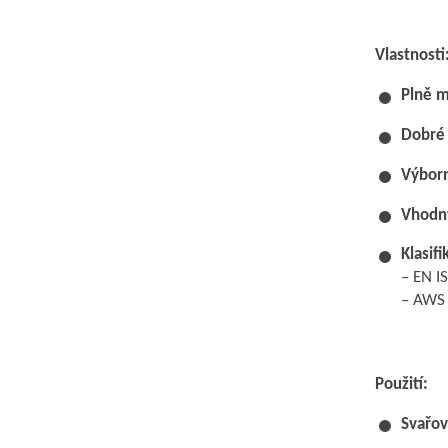
Vlastnosti
Plně m
Dobré 
Výborn
Vhodný
Klasifi
– EN I
– AWS 
Použití:
Svařov