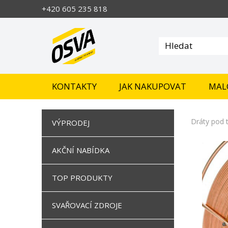
+420 605 235 818
KONTAKTY
JAK NAKUPOVAT
MAL
Dráty pod t
VÝPRODEJ
AKČNÍ NABÍDKA
TOP PRODUKTY
SVAŘOVACÍ ZDROJE