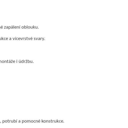
né zapálení oblouku.
kce a vícevrstvé svary.
ontáže i údržbu.
, potrubí a pomocné konstrukce.