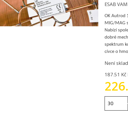
ESAB VAMBE
OK Autrod 1
MIG/MAG sv
Nabízí spole
dobré mecha
spektrum ko
cívce o hmo
Není skla
187.51 Kč
226