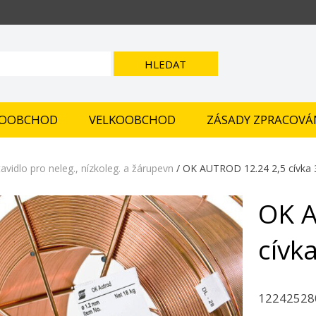
HLEDAT
OOBCHOD
VELKOOBCHOD
ZÁSADY ZPRACOVÁ
avidlo pro neleg., nízkoleg. a žárupevn
/ OK AUTROD 12.24 2,5 cívka 
OK A
cívk
12242528