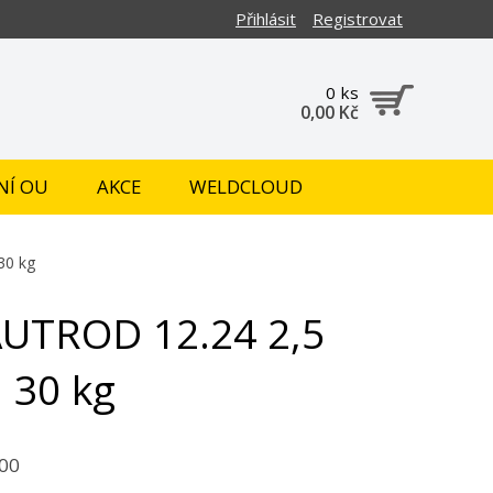
Přihlásit
Registrovat
0 ks
0,00 Kč
NÍ OU
AKCE
WELDCLOUD
30 kg
UTROD 12.24 2,5
a 30 kg
00