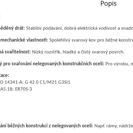
Popis
:
ěděný drát:
Stabilní podávání, dobrá elektrická vodivost a snad
mechanické vlastnosti:
Spolehlivý svarový kov pro běžné konstru
á svařitelnost:
Nízký rozstřik, hladký a čistý svarový povrch.
 pro svařování nelegovaných konstrukčních ocelí:
Pro výrobu, m
kace:
SO 14341-A: G 42 0 C1/M21 G3Si1
A5.18: ER70S-3
ání běžných konstrukcí z nelegovaných ocelí:
Např. rámy, nádrže