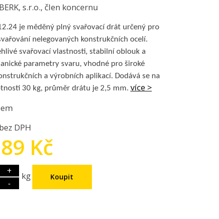
RK, s.r.o., člen koncernu
2.24 je měděný plný svařovací drát určený pro
ařování nelegovaných konstrukčních ocelí.
hlivé svařovací vlastnosti, stabilní oblouk a
nické parametry svaru, vhodné pro široké
nstrukčních a výrobních aplikací. Dodává se na
více >
tnosti 30 kg, průměr drátu je 2,5 mm.
dem
 bez DPH
.89 Kč
+
kg
-