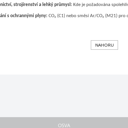
nictví, strojírenství a lehký průmysl:
Kde je požadována spolehliv
ání s ochrannými plyny:
CO₂ (C1) nebo směsí Ar/CO₂ (M21) pro o
NAHORU
OSVA