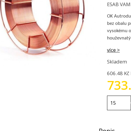
ESAB VAMBE
OK Autrodur
bez obalu p
vysokému op
houževnatý
více >
Skladem
606.48 Kč
733
Popis