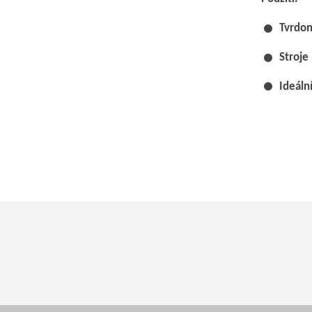
Tvrdon
Stroje
Ideáln