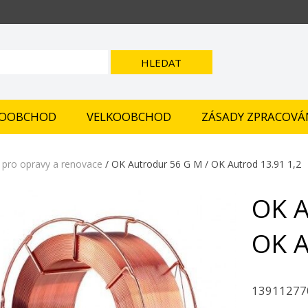
HLEDAT
OOBCHOD
VELKOOBCHOD
ZÁSADY ZPRACOVÁ
pro opravy a renovace
/ OK Autrodur 56 G M / OK Autrod 13.91 1,2
OK A
OK A
13911277