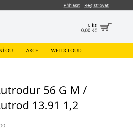
Přihlásit
Registrovat
0 ks
0,00 Kč
NÍ OU
AKCE
WELDCLOUD
utrodur 56 G M /
utrod 13.91 1,2
00