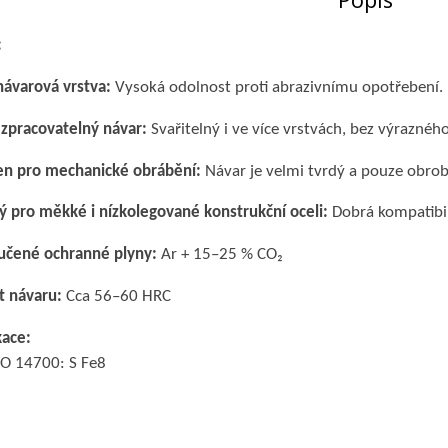
:
návarová vrstva:
Vysoká odolnost proti abrazivnímu opotřebení.
zpracovatelný návar:
Svařitelný i ve více vrstvách, bez výraznéh
n pro mechanické obrábění:
Návar je velmi tvrdý a pouze obrob
 pro měkké i nízkolegované konstrukční oceli:
Dobrá kompatibil
učené ochranné plyny:
Ar + 15–25 % CO₂
t návaru:
Cca 56–60 HRC
kace:
SO 14700: S Fe8