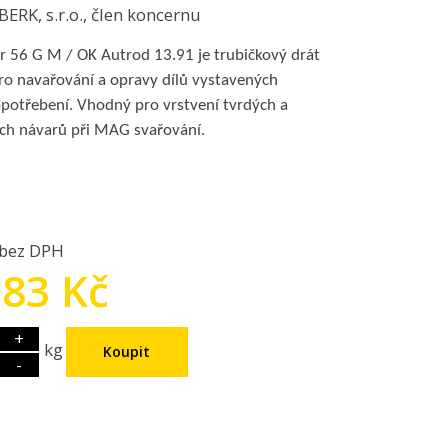
RK, s.r.o., člen koncernu
 56 G M / OK Autrod 13.91 je trubičkový drát
ro navařování a opravy dílů vystavených
otřebení. Vhodný pro vrstvení tvrdých a
ch návarů při MAG svařování.
 bez DPH
.83 Kč
+
kg
-