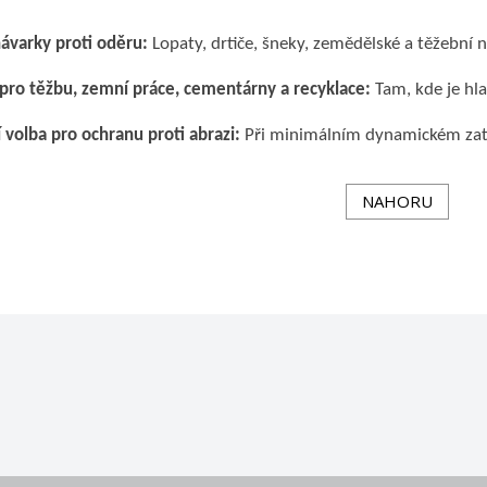
ávarky proti oděru:
Lopaty, drtiče, šneky, zemědělské a těžební n
 pro těžbu, zemní práce, cementárny a recyklace:
Tam, kde je hl
í volba pro ochranu proti abrazi:
Při minimálním dynamickém zatí
NAHORU