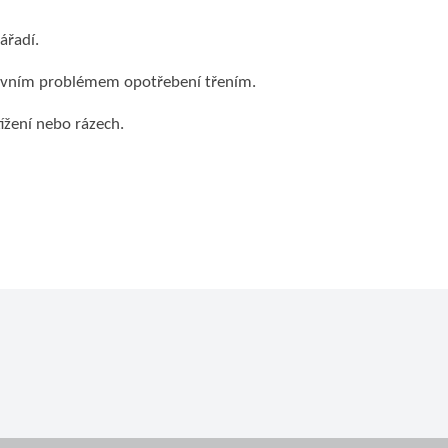
ářadí.
avním problémem opotřebení třením.
žení nebo rázech.