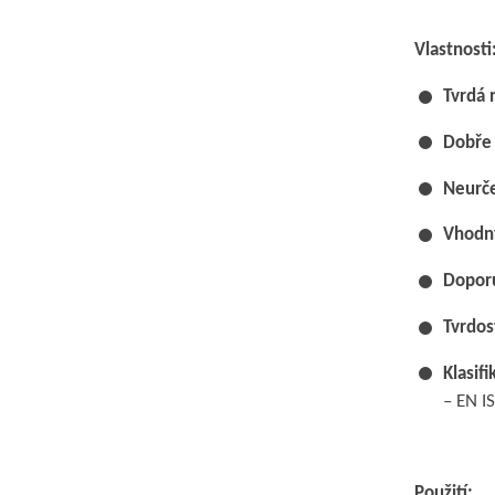
Vlastnosti
Tvrdá 
Dobře 
Neurče
Vhodný
Dopor
Tvrdos
Klasifi
– EN I
Použití: