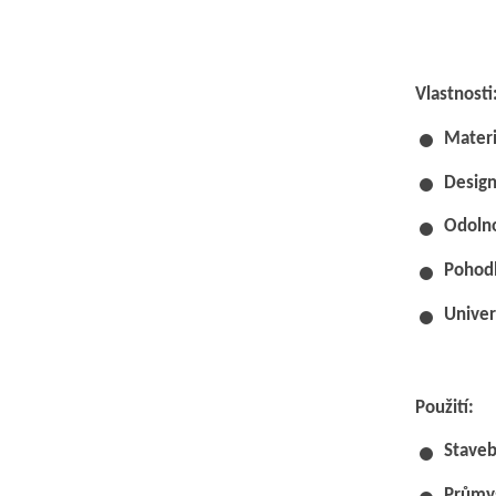
Vlastnosti
Materi
Design
Odolno
Pohodl
Univer
Použití:
Staveb
Průmys