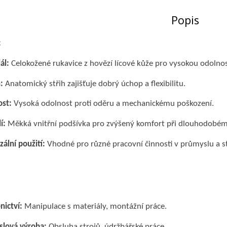
Popis
:
ál:
Celokožené rukavice z hovězí lícové kůže pro vysokou odolnos
:
Anatomický střih zajišťuje dobrý úchop a flexibilitu.
st:
Vysoká odolnost proti oděru a mechanickému poškození.
í:
Měkká vnitřní podšívka pro zvýšený komfort při dlouhodobém
zální použití:
Vhodné pro různé pracovní činnosti v průmyslu a s
nictví:
Manipulace s materiály, montážní práce.
lová výroba:
Obsluha strojů, údržbářské práce.