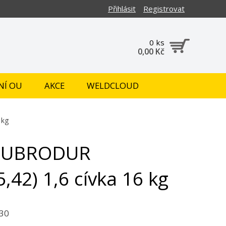
Přihlásit
Registrovat
0 ks
0,00 Kč
NÍ OU
AKCE
WELDCLOUD
 kg
TUBRODUR
5,42) 1,6 cívka 16 kg
30