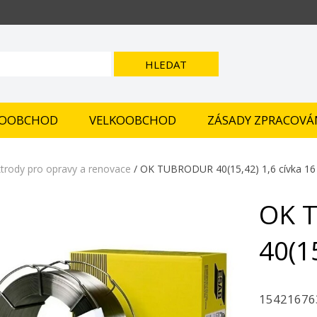
HLEDAT
OOBCHOD
VELKOOBCHOD
ZÁSADY ZPRACOVÁ
ktrody pro opravy a renovace
/ OK TUBRODUR 40(15,42) 1,6 cívka 16
OK 
40(1
15421676