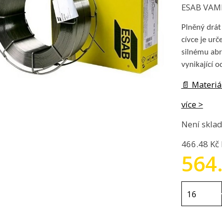
ESAB VAMBE
Plněný drá
cívce je ur
silnému abr
vynikající o
📄 Materiál
více >
Není skla
466.48 Kč
564