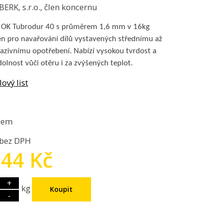
RK, s.r.o., člen koncernu
t OK Tubrodur 40 s průměrem 1,6 mm v 16kg
čen pro navařování dílů vystavených střednímu až
azivnímu opotřebení. Nabízí vysokou tvrdost a
dolnost vůči otěru i za zvýšených teplot.
ový list
dem
 bez DPH
.44 Kč
+
kg
-