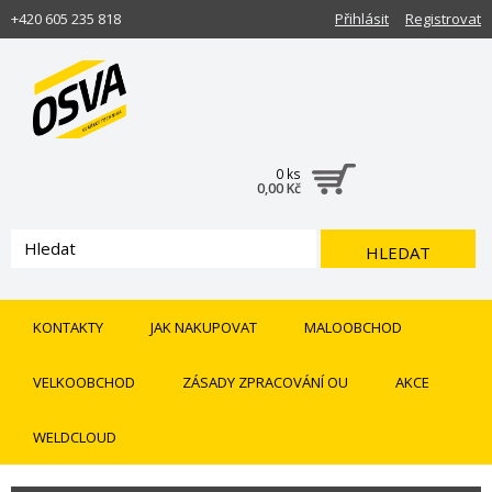
+420 605 235 818
Přihlásit
Registrovat
0 ks
0,00 Kč
HLEDAT
KONTAKTY
JAK NAKUPOVAT
MALOOBCHOD
VELKOOBCHOD
ZÁSADY ZPRACOVÁNÍ OU
AKCE
WELDCLOUD