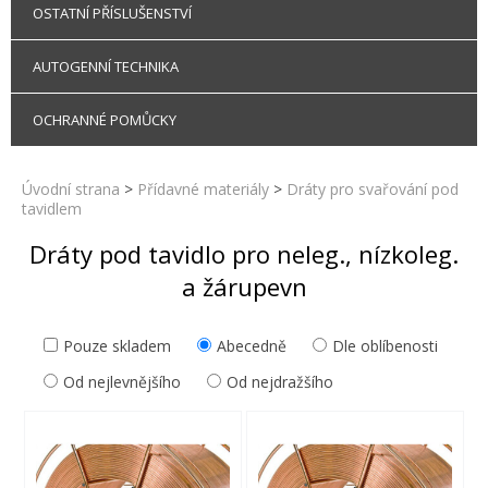
OSTATNÍ PŘÍSLUŠENSTVÍ
AUTOGENNÍ TECHNIKA
OCHRANNÉ POMŮCKY
Úvodní strana
>
Přídavné materiály
>
Dráty pro svařování pod
tavidlem
Dráty pod tavidlo pro neleg., nízkoleg.
a žárupevn
Pouze skladem
Abecedně
Dle oblíbenosti
Od nejlevnějšího
Od nejdražšího