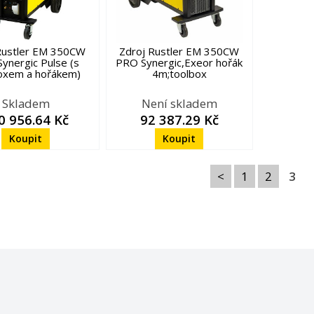
Rustler EM 350CW
Zdroj Rustler EM 350CW
ynergic Pulse (s
PRO Synergic,Exeor hořák
oxem a hořákem)
4m;toolbox
Skladem
Není skladem
0 956.64 Kč
92 387.29 Kč
<
1
2
3