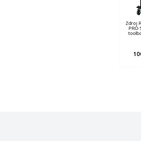
Zdroj 
PRO S
toolb
10