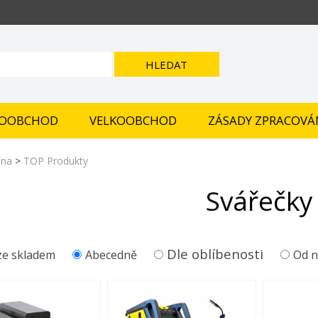
HLEDAT
OOBCHOD
VELKOOBCHOD
ZÁSADY ZPRACOVÁ
ana
>
TOP Produkty
Svářečky
Dle oblíbenosti
e skladem
Abecedně
Od n