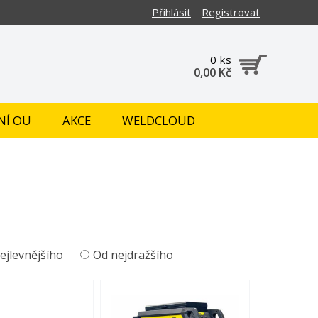
Přihlásit
Registrovat
0 ks
0,00 Kč
NÍ OU
AKCE
WELDCLOUD
ejlevnějšího
Od nejdražšího