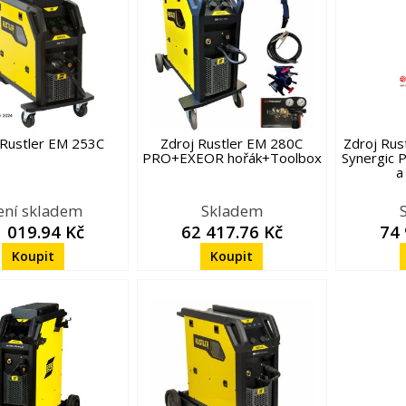
 Rustler EM 253C
Zdroj Rustler EM 280C
Zdroj Ru
PRO+EXEOR hořák+Toolbox
Synergic 
a
ení skladem
Skladem
 019.94 Kč
62 417.76 Kč
74 