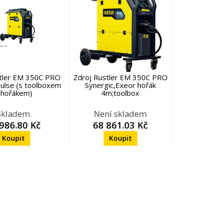
stler EM 350C PRO
Zdroj Rustler EM 350C PRO
Pulse (s toolboxem
Synergic,Exeor hořák
 hořákem)
4m;toolbox
Skladem
Není skladem
986.80 Kč
68 861.03 Kč